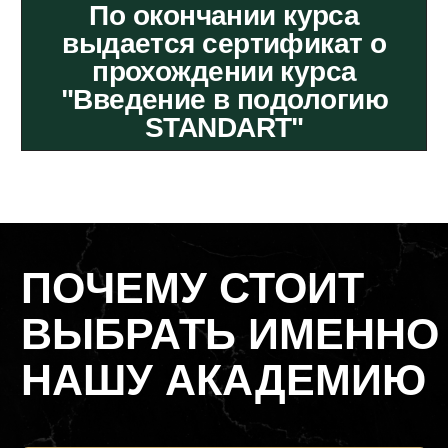
только в мини группах до 4х человек,
чтобы каждому студенту хватило
максимум внимания от педагога!
90% практики на «живых» моделях
Нам важно поставить Вам руку, чтобы Вы
смогли уверенно начать работать сразу, а
даже и во время обучения!
Гос. лицензия на образование
Мы имеем государственную лицензию,
контролируемую департаментом
образования и, в рамках закона, выдаём
нашим студентам дипломы гос. Образца,
внесённого в систему ФИС ФРДО
Условия обучения и комфорт студента