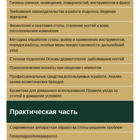
Гигиена (личная, помещения, поверхностей, инструментов и фрез)
Требования законодательства в работе подолога. Ведение
журналов
Физиология и анатомия стопы, строение ногтей и кожи,
патологические изменения
Методика обработки стопы: выбор и применение инструментов,
порядок работы, особые меры предосторожности, дальнейший
уход
Степени подологии.Основы дерматологии ,заболевания ногтей
Психологические аспекты при общении с клиентом
Профессиональные средства,используемые в работе. Анализ
рынка косметических брендов
По окончании курса
выдается сертификат о
Косметика для домашнего использования.Правила ухода за
прохождении курса
стопой в домашних условиях
"Введение в подологию
STANDART"
Практическая часть
Современная аппаратная обработка стопы-решение проблем
Гипергидроз/гиперкератоз