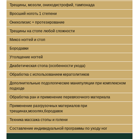
ПОЧЕМУ СТОИТ
Трещины, мозоли, ониходистрофий, тампонада
ВЫБРАТЬ ИМЕННО
Вросший ноготь 1 степени
НАШУ АКАДЕМИЮ
Онихолизис + протезирование
Трещины на стопе любой сложности
Микоз ногтей и стоп
Большой опыт
Бородавки
Утолщение ногтей
Наша Академия открыта на основе
многолетнего опыта в beauty и сети полно
Диабетическая стопа (особенности ухода)
профильных Центров Красоты. Мы на рынке
Обработка с использованием кератолитиков
уже 12 лет! Основные направления – это
обучение специалистов всех областей beauty,
Дополнительные подологические манипуляции при комплексном
обучение администраторов, руководителей и
подходе
собственников салонов красоты
Обработка ран и применение перевязочного материала
Применение разгрузочных материалов при
трещинах,мозолях,бородавок
Обучение в мини
Техника массажа стопы и голени
группах
Екатерина Зуева-основатель очень
Составление индивидуальной программы по уходу ног
дорожит своей репутацией, поэтому у
нас принципиальная позиция – обучение