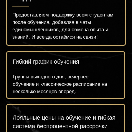
Введение в подологию
STANDART
95.000 РУБ.
Оплатить
Записаться по What's App
Оставить заявку
Почта:
Адрес: