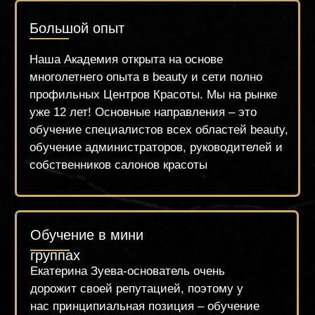
Наша Академия предоставляет
возможность обучаться в
комфортабельных классах с ремонтом,
работая на оригинальном современном
оборудовании и качественных
материалах. Вы будете чувствовать себя
комфортно и ощутите сервис высокого
уровня.
Поддержка
Предоставляем поддержку всем студентам
после обучения, добавляя в чаты
единомышленников, для обмена опыта и
знаний. И всегда остаёмся на связи!
Гибкий график обучения
Группы выходного дня, вечернее
обучение и классическое расписание на
несколько месяцев вперёд.