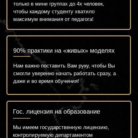
Лояльные цены на обучение и гибкая
система беспроцентной рассрочки
Трудоустройство
Мы помогаем с трудоустройством в нашу
сеть Центров Красоты, а также в салоны
красоты наших партнёров по всей
России.
Высокая квалификация
преподавательского состава
Наши преподаватели – это годами
проверенные специалисты, имеющие
большой опыт и современный взгляд на
beauty индустрию. А также
соответствующее образование!
Доверяйтесь профессионалам вместе с
брендом «ZUEVA»