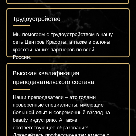
academyzueva@mail.ru
ул. Селигерская 26 к.1
Обратный звонок
Главная
Бонусная система
О нас
Курсы для администраторов
О создателе
Курсы для руководителей и
Наш
а команда
собственников
Ищем моделей
Курсы для beauty-мастеров
Школа
маникюра
Школа
макияжа
Школа
педикюра
Школа
косметологии
Школа бровей и ренсиц
Школа
парикмахерского искусства
Школа
перманентного
Школа
подологии
макияжа
8 (800) 250-24-03
Политика конфиденциальности
Оставить отзыв
Политика cookies