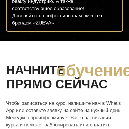
Главная
Бонусная система
О нас
Курсы для администраторов
О создателе
Курсы для руководителей и
Наш
а команда
собственников
Ищем моделей
Курсы для beauty-мастеров
Школа
маникюра
Школа
макияжа
Школа
педикюра
Школа
косметологии
Школа бровей и ренсиц
Школа
парикмахерского искусства
Школа
перманентного
Школа
подологии
макияжа
8 (800) 250-24-03
Политика конфиденциальности
Оставить отзыв
Политика cookies