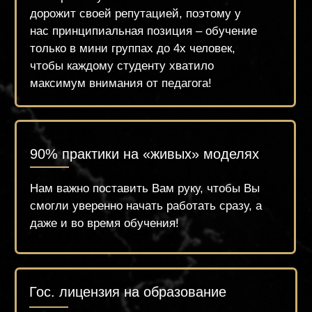
Поддержка
Предоставляем поддержку всем студентам
после обучения, добавляя в чаты
единомышленников, для обмена опыта и
знаний. И всегда остаёмся на связи!
Гибкий график обучения
Группы выходного дня, вечернее
обучение и классическое расписание на
несколько месяцев вперёд.
Лояльные цены на обучение и гибкая
система беспроцентной рассрочки
Трудоустройство
Мы помогаем с трудоустройством в нашу