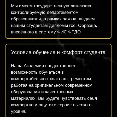
сеть Центров Красоты, а также в салоны
красоты наших партнёров по всей
России.
Высокая квалификация
преподавательского состава
Наши преподаватели – это годами
проверенные специалисты, имеющие
большой опыт и современный взгляд на
beauty индустрию. А также
соответствующее образование!
Доверяйтесь профессионалам вместе с
брендом «ZUEVA»
обучение
НАЧНИТЕ
ПРЯМО СЕЙЧАС