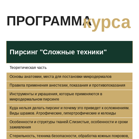
Пирсинг "Сложные техники"
Теоретическая часть
Основы анатомии, места для постановки микродермалов
Правила применения анестезии, показания и противопоказания
ПОЧЕМУ СТОИТ
Инструменты и украшения, которые применяются в
микродермальном пирсинге
ВЫБРАТЬ ИМЕННО
Куда нельзя делать пирсинг и почему это приведет к осложнениям.
Виды шрамов. Атрофические, гипертрофические и келоиды
НАШУ АКАДЕМИЮ
Особенности и структуры тканей.Слизистые, особенности и сроки
заживления
Стерильность, техника безопасности, обработка кожных покровов,