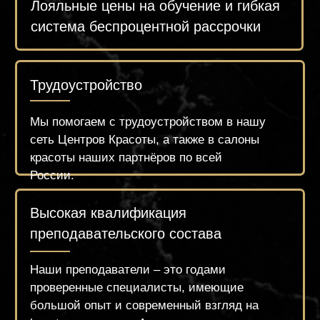
Оплатить
Записаться по What's App
Оставить заявку
Почта:
Адрес:
academyzueva@mail.ru
ул. Селигерская 26 к.1
Обратный звонок