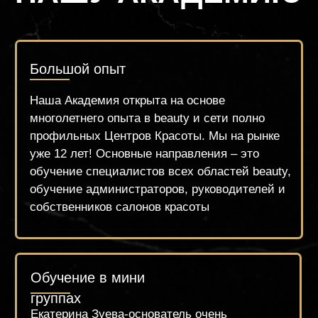
Нам важно поставить Вам руку, чтобы Вы
смогли уверенно начать работать сразу, а
даже и во время обучения!
Гос. лицензия на образование
Мы имеем государственную лицензию,
контролируемую департаментом
образования и, в рамках закона, выдаём
нашим студентам дипломы гос. Образца,
внесённого в систему ФИС ФРДО
Условия обучения и комфорт студента
Наша Академия предоставляет
возможность обучаться в
комфортабельных классах с ремонтом,
работая на оригинальном современном
оборудовании и качественных
материалах. Вы будете чувствовать себя
комфортно и ощутите сервис высокого
уровня.