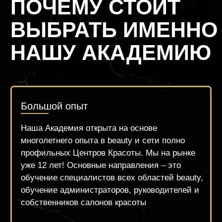
90% практики на «живых» моделях
Нам важно поставить Вам руку, чтобы Вы
смогли уверенно начать работать сразу, а
даже и во время обучения!
Гос. лицензия на образование
Мы имеем государственную лицензию,
контролируемую департаментом
образования и, в рамках закона, выдаём
нашим студентам дипломы гос. Образца,
внесённого в систему ФИС ФРДО
Условия обучения и комфорт студента
Наша Академия предоставляет
возможность обучаться в
комфортабельных классах с ремонтом,
работая на оригинальном современном