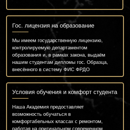
Трудоустройство
Мы помогаем с трудоустройством в нашу
сеть Центров Красоты, а также в салоны
красоты наших партнёров по всей
России.
Высокая квалификация
преподавательского состава
Наши преподаватели – это годами
проверенные специалисты, имеющие
большой опыт и современный взгляд на
beauty индустрию. А также
соответствующее образование!
Доверяйтесь профессионалам вместе с
брендом «ZUEVA»