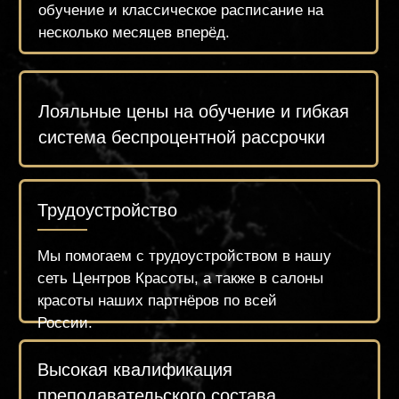
2.900 РУБ.
Оплатить
Записаться по What's App
Оставить заявку
Почта:
Адрес:
academyzueva@mail.ru
ул. Селигерская 26 к.1