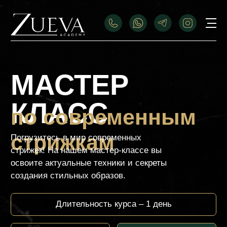
МАСТЕР
КЛАСС
по современным
стрижкам
Погрузитесь в мир современных
стрижек! На нашем мастер-классе вы
освоите актуальные техники и секреты
создания стильных образов.
Длительность курса – 1 день
Стоимость курса 2.900
Оплатить