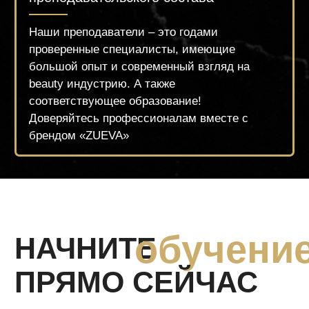
Обратный звонок
Главная
Бонусная система
О нас
Курсы для администраторов
О создателе
Курсы для руководителей и
Наш
а команда
собственников
Ищем моделей
Курсы для beauty-мастеров
Школа
маникюра
Школа
макияжа
Школа
педикюра
Школа
косметологии
Школа бровей и ренсиц
Школа
парикмахерского искусства
Школа
перманентного
Школа
подологии
макияжа
8 (800) 250-24-03
Политика конфиденциальности
Оставить отзыв
Политика cookies