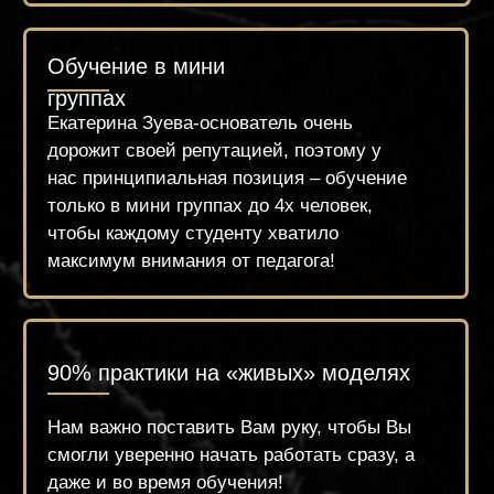
оборудовании и качественных
материалах. Вы будете чувствовать себя
комфортно и ощутите сервис высокого
уровня.
Поддержка
Предоставляем поддержку всем студентам
после обучения, добавляя в чаты
единомышленников, для обмена опыта и
знаний. И всегда остаёмся на связи!
Гибкий график обучения
Группы выходного дня, вечернее
обучение и классическое расписание на
несколько месяцев вперёд.
Лояльные цены на обучение и гибкая
система беспроцентной рассрочки