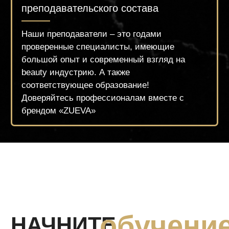
Главная
Бонусная система
О нас
Курсы для администраторов
О создателе
Курсы для руководителей и
Наш
а команда
собственников
Ищем моделей
Курсы для beauty-мастеров
Школа
маникюра
Школа
макияжа
Школа
педикюра
Школа
косметологии
Школа бровей и ренсиц
Школа
парикмахерского искусства
Школа
перманентного
Школа
подологии
макияжа
8 (800) 250-24-03
Политика конфиденциальности
Оставить отзыв
Политика cookies