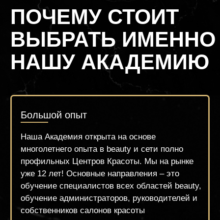
даже и во время обучения!
Гос. лицензия на образование
Мы имеем государственную лицензию,
контролируемую департаментом
образования и, в рамках закона, выдаём
нашим студентам дипломы гос. Образца,
внесённого в систему ФИС ФРДО
Условия обучения и комфорт студента
Наша Академия предоставляет
возможность обучаться в
комфортабельных классах с ремонтом,
работая на оригинальном современном
оборудовании и качественных
материалах. Вы будете чувствовать себя
комфортно и ощутите сервис высокого
уровня.