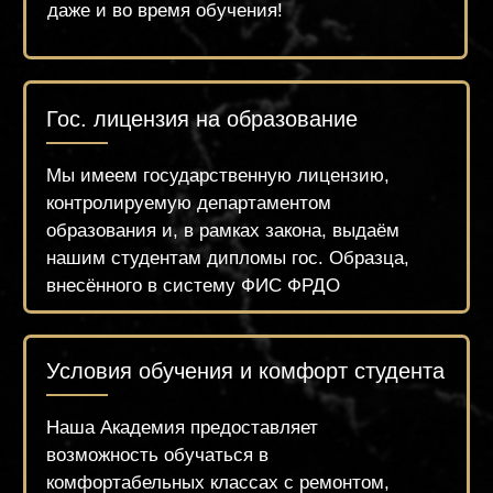
России.
Высокая квалификация
преподавательского состава
Наши преподаватели – это годами
проверенные специалисты, имеющие
большой опыт и современный взгляд на
beauty индустрию. А также
соответствующее образование!
Доверяйтесь профессионалам вместе с
брендом «ZUEVA»
обучение
НАЧНИТЕ
ПРЯМО СЕЙЧАС