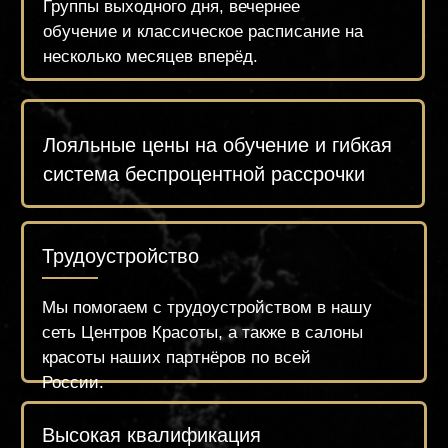
Оплатить
Записаться по What's App
Оставить заявку
Почта:
Адрес:
academyzueva@mail.ru
ул. Селигерская 26 к.1
Обратный звонок