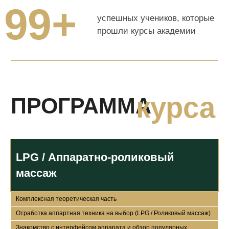
По окончании курса
выдается сертификат о
прохождении курса "LPG /
Аппаратно-роликовый
массаж"
ПОЧЕМУ СТОИТ
LPG / Аппаратно-роликовый
ВЫБРАТЬ ИМЕННО
массаж
НАШУ АКАДЕМИЮ
Комплексная теоретическая часть
Отработка аппартная техника на выбор (LPG / Роликовый массаж)
Большой опыт
Знакомство с интерфейсом аппарата и обзор популярных