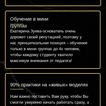
Поддержка
Предоставляем поддержку всем студентам
после обучения, добавляя в чаты
единомышленников, для обмена опыта и
знаний. И всегда остаёмся на связи!
Гибкий график обучения
Группы выходного дня, вечернее
обучение и классическое расписание на
несколько месяцев вперёд.
Лояльные цены на обучение и гибкая
система беспроцентной рассрочки
Трудоустройство
Мы помогаем с трудоустройством в нашу
сеть Центров Красоты, а также в салоны
красоты наших партнёров по всей