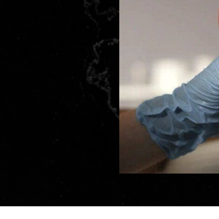
са
А
(01)