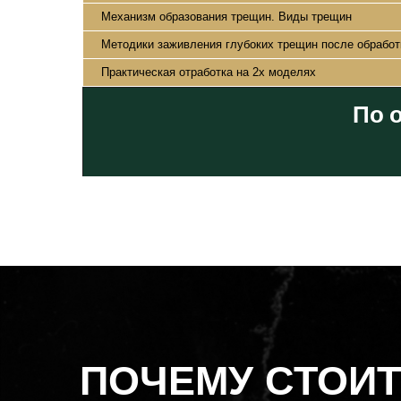
Механизм образования трещин. Виды трещин
Методики заживления глубоких трещин после обработк
Практическая отработка на 2х моделях
По 
ПОЧЕМУ СТОИТ