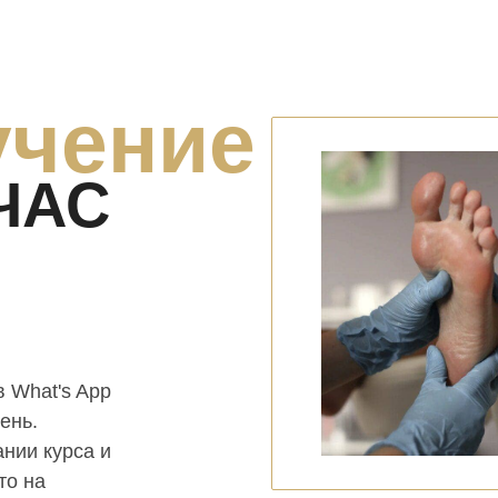
учение
ЧАС
в What's App
ень.
нии курса и
то на