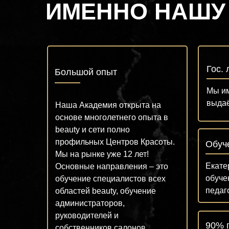
ИМЕННО НАШУ
Гос.
Большой опыт
Мы им
выдаё
Наша Академия открыта на
основе многолетнего опыта в
beauty и сети полно
профильных Центров Красоты.
Обуч
Мы на рынке уже 12 лет!
Екате
Основные направления – это
обуче
обучение специалистов всех
педаг
областей beauty, обучение
администраторов,
руководителей и
90% 
собственников салонов