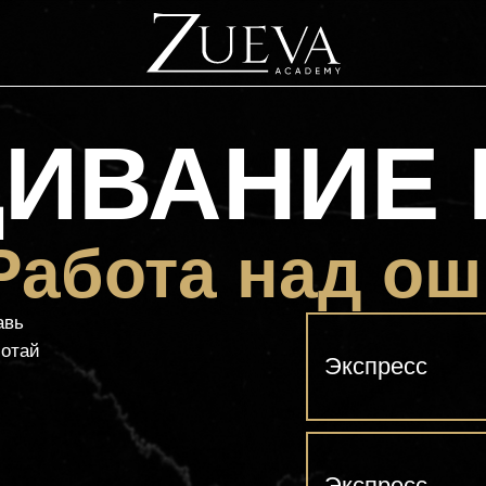
ИВАНИЕ 
 Работа над о
авь
ботай
Экспресс
Экспресс