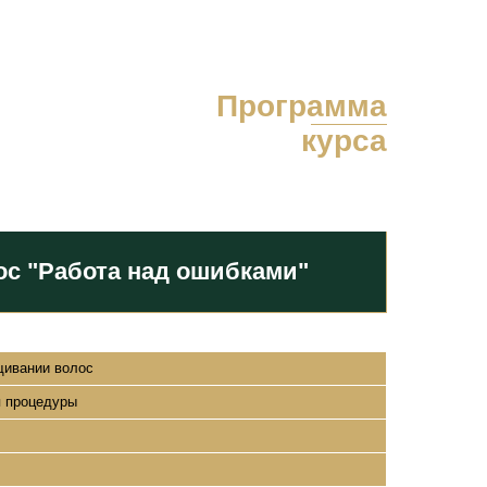
Программа
курса
с "Работа над ошибками"
щивании волос
я процедуры