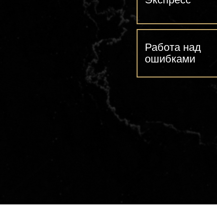
Работа над
ошибками
са
А
(01)