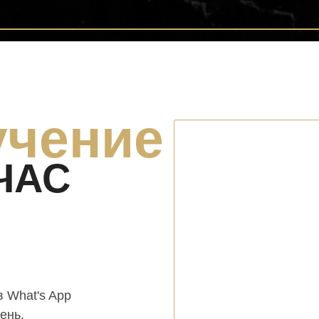
учение
ЧАС
в What's App
ень.