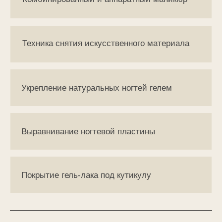
По окончании курса
выдается сертификат
учебного центра
ПОЧЕМУ СТОИТ
ВЫБРАТЬ ИМЕННО
НАШУ АКАДЕМИЮ
Всё официально
Гос. лицензия на образование
№ Л035-01298-77/01094582