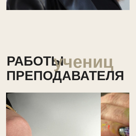
Оставить заявку
Почта:
Адрес:
academyzueva@mail.ru
ул. Селигерская 26 к.1
Обратный звонок
Главная
Бонусная система
О нас
Курсы для администраторов
О создателе
Курсы для руководителей и
Наш
а команда
собственников
Ищем моделей
Курсы для beauty-мастеров