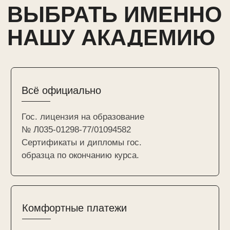
группе — 8 человек. Мы работаем на
качество. ВАШ результат = НАША
репутация!
Станьте частью нашей команды
Трудоустроим лучших выпускников
Академии в
ZUEVA BEAUTY
или
поможем с трудоустройством в
Центры Красоты ОК
по всей России.
Сертифицированные преподаватели
Обучение современным и авторским
техникам от высоко-экспертных
преподавателей с многолетним стажем.