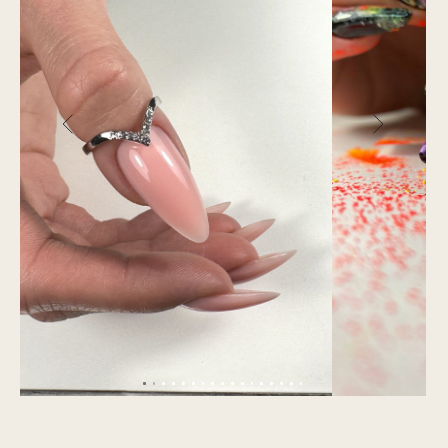
Школа
маникюра
Школа
макияжа
Школа
педикюра
Школа
косметологии
Школа бровей и ренсиц
Школа
парикмахерского искусства
Школа
перманентного
Школа
подологии
макияжа
8 (800) 250-24-03
Политика конфиденциальности
Оставить отзыв
Политика cookies