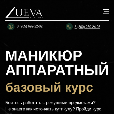
8 (985) 692-22-02
8 (800) 250-24-03
МАНИКЮР
АППАРАТНЫЙ
базовый курс
Боитесь работать с режущими предметами?
Не знаете как истончать кутикулу? Пройди курс
повышения квалификации «Маникюр
аппаратный». Будь в курсе последних тенденций
и обоснованно повысь цены за свою работу!
Длительность курса – 2 дня