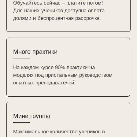
МАРИНА
АНТОНОВА
Преподаватель маникюра , моделирования и сложных дизайнов
«Маникюр — это не процедура, а
целое искусство! Я не просто
преподаю, а меняю мышление!
Передаю уверенность,
подчеркиваю индивидуальность и
уникальность каждого
специалиста».
15 лет в beauty-индустрии
⁠Все виды маникюра с 0 до профи
Со мной вы будете вне конкуренции,
научу всем ТРЕНДОВЫМ техникам:
моделирование, сложные дизайны,
арочное наращивание, выкладной
неповторимый френч со стемпингом,
вплетение, малахит!
Передам вам свои знание и опыт, об