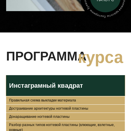
По окончании курса
выдается сертификат о
прохождении курса
"Инстаграмный
квадрат"
Инстаграмный квадрат
Правильная схема выкладки материала
Достраивание архитектуры ногтевой пластины
ПОЧЕМУ СТОИТ
Донаращивание ногтевой пластины
ВЫБРАТЬ ИМЕННО
Разбор разных типов ногтевой пластины (клюющие, взлетные,
ровные)