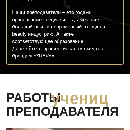
Инстаграмный квадрат
повышение квалификации
12.500 РУБ.
Оплатить
Записаться по What's App
Оставить заявку