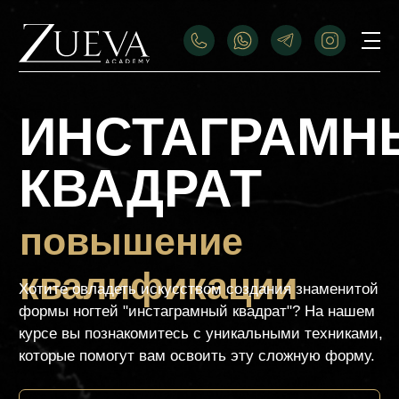
ИНСТАГРАМНЫЙ
КВАДРАТ
повышение
квалификации
Хотите овладеть искусством создания знаменитой
формы ногтей "инстаграмный квадрат"? На нашем
курсе вы познакомитесь с уникальными техниками,
которые помогут вам освоить эту сложную форму.
Длительность курса – 1 день
Стоимость курса
Оплатить
12.500