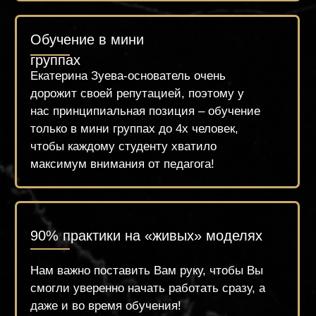
оборудовании и качественных
материалах. Вы будете чувствовать себя
комфортно и ощутите сервис высокого
уровня.
Поддержка
Предоставляем поддержку всем студентам
после обучения, добавляя в чаты
единомышленников, для обмена опыта и
знаний. И всегда остаёмся на связи!
Гибкий график обучения
Группы выходного дня, вечернее
обучение и классическое расписание на
несколько месяцев вперёд.
Лояльные цены на обучение и гибкая
система беспроцентной рассрочки