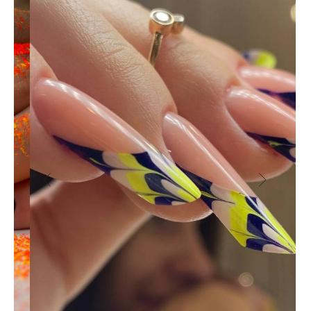
Почта:
Адрес:
academyzueva@mail.ru
ул. Селигерская 26 к.1
Обратный звонок
Главная
Бонусная система
О нас
Курсы для администраторов
О создателе
Курсы для руководителей и
Наш
а команда
собственников
Ищем моделей
Курсы для beauty-мастеров
Школа
маникюра
Школа
макияжа
Школа
педикюра
Школа
косметологии
Школа бровей и ренсиц
Школа
парикмахерского искусства
Школа
перманентного
Школа
подологии
макияжа
8 (800) 250-24-03