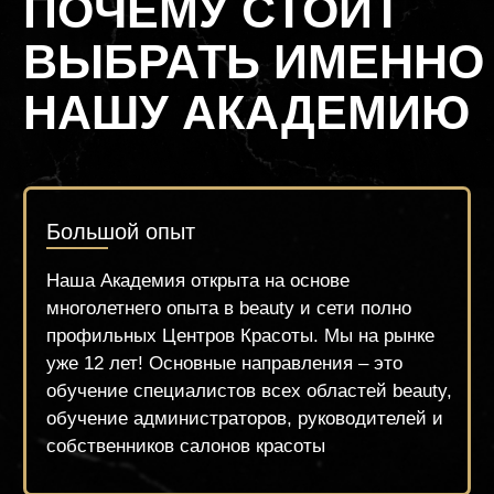
90% практики на «живых» моделях
Нам важно поставить Вам руку, чтобы Вы
смогли уверенно начать работать сразу, а
даже и во время обучения!
Гос. лицензия на образование
Мы имеем государственную лицензию,
контролируемую департаментом
образования и, в рамках закона, выдаём
нашим студентам дипломы гос. Образца,
внесённого в систему ФИС ФРДО
Условия обучения и комфорт студента
Наша Академия предоставляет
возможность обучаться в
комфортабельных классах с ремонтом,
работая на оригинальном современном